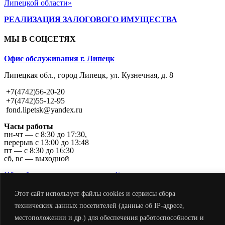
Липецкой области»
РЕАЛИЗАЦИЯ ЗАЛОГОВОГО ИМУЩЕСТВА
МЫ В СОЦСЕТЯХ
Офис обслуживания г. Липецк
Липецкая обл., город Липецк, ул. Кузнечная, д. 8
+7(4742)56-20-20
+7(4742)55-12-95
fond.lipetsk@yandex.ru
Часы работы
пн-чт — с 8:30 до 17:30,
перерыв с 13:00 до 13:48
пт — с 8:30 до 16:30
сб, вс — выходной
Обособленное подразделение г. Елец
Политика в отношении обработки персональных данных
Этот сайт использует файлы cookies и сервисы сбора
технических данных посетителей (данные об IP-адресе,
ПАМЯТКИ О СПОСОБАХ ЗАЩИТЫ ОТ ОПАСНОСТЕЙ ПРИ
местоположении и др.) для обеспечения работоспособности и
ВОЕННЫХ КОНФЛИКТАХ И ЧРЕЗВЫЧАЙНЫХ СИТУАЦИЯХ