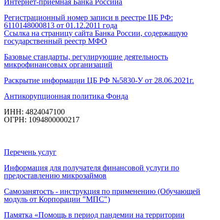
Интернет-приемная Банка Россииа
Регистрационный номер записи в реестре ЦБ РФ:
6110148000813 от 01.12.2011 года
Ссылка на страницу сайта Банка России, содержащую
государственный реестр МФО
Базовые стандарты, регулирующие деятельность
микрофинансовых организаций
Раскрытие информации ЦБ РФ №5830-У от 28.06.2021г.
Антикорупционная политика Фонда
ИНН: 4824047100
ОГРН: 1094800000217
Перечень услуг
Информация для получателя финансовой услуги по
предоставлению микрозаймов
Самозанятость - инструкция по применению (Обучающей
модуль от Корпорации "МПС")
Памятка «Помощь в период пандемии на территории