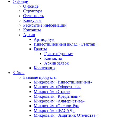
О фонде
О фонде
Структура
Отчетность
Конкурсы
Раскрытие информации
Контакты
Архив
Артподиум
Инвестиционный вклад «Стартап»
Гранты
Грант «Туризм»
Контакты
Архив заявок
Кооперация
Займы
Базовые продукты
Микрозайм «Инвестиционный»
Микрозайм «Оборотный»
Микрозайм «Старт»
Микрозайм «Кредитный»
Микрозайм «Альтернатива»
Микрозайм «Экспортёр»
Микрозайм «ФАСАД»
Микрозайм «Защитник Отечества»