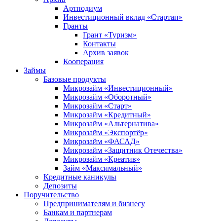
Артподиум
Инвестиционный вклад «Стартап»
Гранты
Грант «Туризм»
Контакты
Архив заявок
Кооперация
Займы
Базовые продукты
Микрозайм «Инвестиционный»
Микрозайм «Оборотный»
Микрозайм «Старт»
Микрозайм «Кредитный»
Микрозайм «Альтернатива»
Микрозайм «Экспортёр»
Микрозайм «ФАСАД»
Микрозайм «Защитник Отечества»
Микрозайм «Креатив»
Займ «Максимальный»
Кредитные каникулы
Депозиты
Поручительство
Предпринимателям и бизнесу
Банкам и партнерам