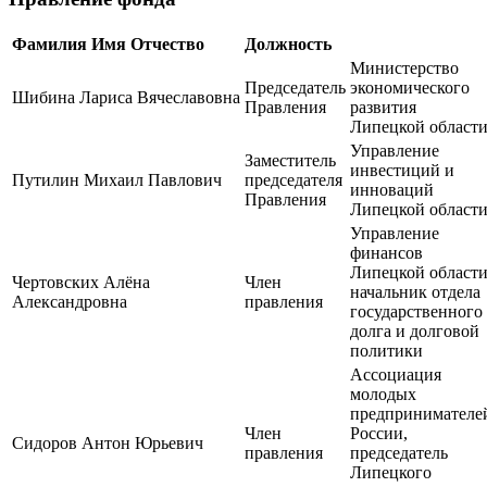
Фамилия Имя Отчество
Должность
Министерство
Председатель
экономического
Шибин
а
Ларис
а
Вячеславовн
а
Правления
развития
Липецкой област
Управление
Заместитель
инвестиций и
Путилин Михаил Павлович
председателя
инноваций
Правления
Липецкой област
Управление
финансов
Липецкой области
Чертовских Алёна
Член
начальник отдела
Александровна
правления
государственного
долга и долговой
политики
Ассоциация
молодых
предпринимателе
Член
России,
Сидоров Антон Юрьевич
правления
председатель
Липецкого