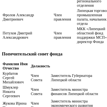
регионального
отделения
Липецкая торгово
Фролов Александр
Член
промышленная
Дмитриевич
правления
палата, начальник
отдела
МКК «Липецкий
Петухов Дмитрий
Член
областной фонд
Александрович
правления
поддержки МСП»
директор Фонда
Попечительский совет фонда
Фамилия Имя
Должность
Отчество
Курбатов
Член
Заместитель Губернатора
Сергей
Совета
Липецкой области
Михайлович
Шмуклер
Член
Заместитель министра
Никита
Совета
финансов Липецкой области
Сергеевич
Заместитель министра
Жукова Ирина
Член
экономического развития