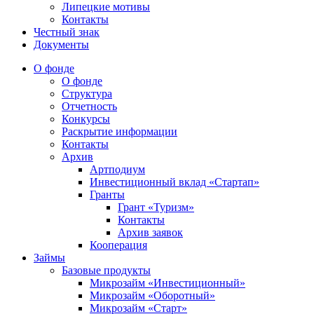
Липецкие мотивы
Контакты
Честный знак
Документы
О фонде
О фонде
Структура
Отчетность
Конкурсы
Раскрытие информации
Контакты
Архив
Артподиум
Инвестиционный вклад «Стартап»
Гранты
Грант «Туризм»
Контакты
Архив заявок
Кооперация
Займы
Базовые продукты
Микрозайм «Инвестиционный»
Микрозайм «Оборотный»
Микрозайм «Старт»