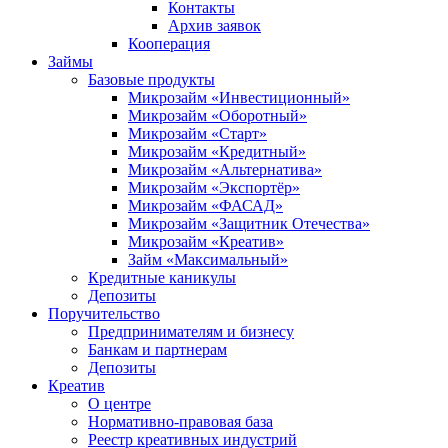
Контакты
Архив заявок
Кооперация
Займы
Базовые продукты
Микрозайм «Инвестиционный»
Микрозайм «Оборотный»
Микрозайм «Старт»
Микрозайм «Кредитный»
Микрозайм «Альтернатива»
Микрозайм «Экспортёр»
Микрозайм «ФАСАД»
Микрозайм «Защитник Отечества»
Микрозайм «Креатив»
Займ «Максимальный»
Кредитные каникулы
Депозиты
Поручительство
Предпринимателям и бизнесу
Банкам и партнерам
Депозиты
Креатив
О центре
Нормативно-правовая база
Реестр креативных индустрий